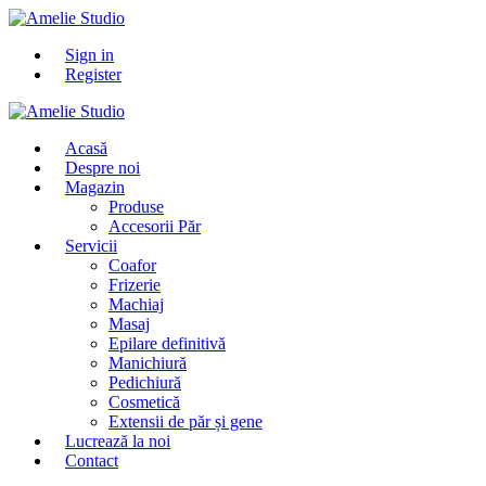
Sign in
Register
Acasă
Despre noi
Magazin
Produse
Accesorii Păr
Servicii
Coafor
Frizerie
Machiaj
Masaj
Epilare definitivă
Manichiură
Pedichiură
Cosmetică
Extensii de păr și gene
Lucrează la noi
Contact