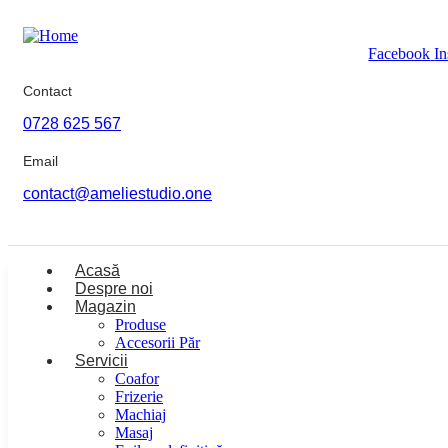
Facebook
I
Contact
0728 625 567
Email
contact@ameliestudio.one
Acasă
Despre noi
Magazin
Produse
Accesorii Păr
Servicii
Coafor
Frizerie
Machiaj
Masaj