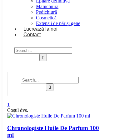
Epilare definitivă
Manichiură
Pedichiură
Cosmetică
Extensii de păr și gene
Lucrează la noi
Contact
1
Coșul dvs.
Chronologiste Huile De Parfum 100
ml