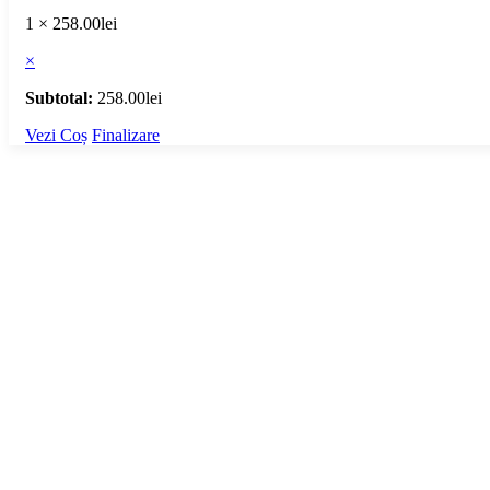
1 ×
258.00
lei
×
Subtotal:
258.00
lei
Vezi Coș
Finalizare