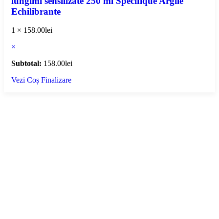
lungimi sensilizate 250 ml Specifique Argile
Echilibrante
1 ×
158.00
lei
×
Subtotal:
158.00
lei
Vezi Coș
Finalizare