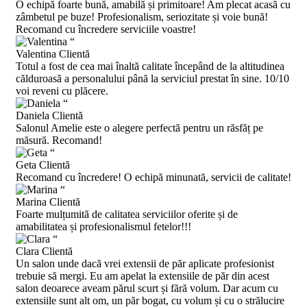
O echipă foarte bună, amabilă și primitoare! Am plecat acasă cu
zâmbetul pe buze! Profesionalism, seriozitate și voie bună!
Recomand cu încredere serviciile voastre!
“
Valentina
Clientă
Totul a fost de cea mai înaltă calitate începând de la altitudinea
călduroasă a personalului până la serviciul prestat în sine. 10/10
voi reveni cu plăcere.
“
Daniela
Clientă
Salonul Amelie este o alegere perfectă pentru un răsfăț pe
măsură. Recomand!
“
Geta
Clientă
Recomand cu încredere! O echipă minunată, servicii de calitate!
“
Marina
Clientă
Foarte mulțumită de calitatea serviciilor oferite și de
amabilitatea și profesionalismul fetelor!!!
“
Clara
Clientă
Un salon unde dacă vrei extensii de păr aplicate profesionist
trebuie să mergi. Eu am apelat la extensiile de păr din acest
salon deoarece aveam părul scurt și fără volum. Dar acum cu
extensiile sunt alt om, un păr bogat, cu volum și cu o strălucire