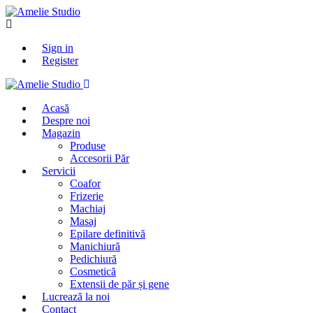
Sign in
Register
Acasă
Despre noi
Magazin
Produse
Accesorii Păr
Servicii
Coafor
Frizerie
Machiaj
Masaj
Epilare definitivă
Manichiură
Pedichiură
Cosmetică
Extensii de păr și gene
Lucrează la noi
Contact