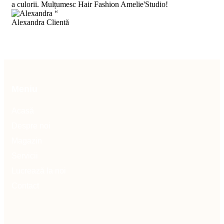
a culorii. Mulțumesc Hair Fashion Amelie'Studio!
“
Alexandra
Clientă
Meniu
Acasă
Despre noi
Magazin
Servicii
Lucrează la noi
Contact