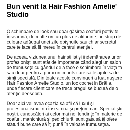
Bun venit la Hair Fashion Amelie'
Studio
O schimbare de look sau doar găsirea coafurii potrivite
înseamnă, de multe ori, un plus de atitudine, un strop de
culoare adăugat unei zile obişnuite sau chiar secretul
care te face să fii mereu în centrul atenţiei.
De aceea, viziunea unui hair stilist şi îndemânarea unor
profesionişti sunt atât de importante când alegi un salon
de frumuseţe cu gândul de a face o schimbare în viaţa ta
sau doar pentru a primi un impuls care să te ajute să te
simţi specială. Din toate aceste convingeri a luat naştere
Hair Fashion Amelie Studio, un loc cochet în Brăila,
unde fiecare client care ne trece pragul se bucură de o
atenţie deosebită.
Doar aici vei avea ocazia să afli că luxul şi
profesionalismul nu înseamnă şi preţuri mari. Specialiştii
noştri, cunoscători ai celor mai noi tendinţe în materie de
coafuri, manichiură şi pedichiură, sunt gata să îţi ofere
sfaturi bune care să îţi pună în valoare frumuseţea.