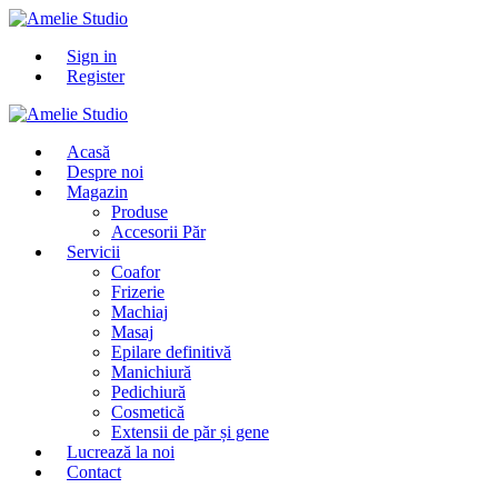
Sign in
Register
Acasă
Despre noi
Magazin
Produse
Accesorii Păr
Servicii
Coafor
Frizerie
Machiaj
Masaj
Epilare definitivă
Manichiură
Pedichiură
Cosmetică
Extensii de păr și gene
Lucrează la noi
Contact