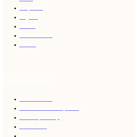
Despre noi
Magazin
Servicii
Lucrează la noi
Contact
Pagini informații
Politică Cookie
Politică de Confidențialitate
Termeni și Condiții
ANPC - SAL
SOL