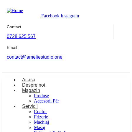
Facebook
Instagram
Contact
0728 625 567
Email
contact@ameliestudio.one
Acasă
Despre noi
Magazin
Produse
Accesorii Păr
Servicii
Coafor
Frizerie
Machiaj
Masaj