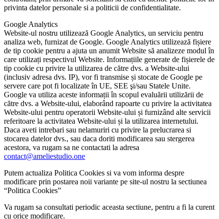
privinta datelor personale si a politicii de confidentialitate.
Google Analytics
Website-ul nostru utilizează Google Analytics, un serviciu pentru
analiza web, furnizat de Google. Google Analytics utilizează fișiere
de tip cookie pentru a ajuta un anumit Website să analizeze modul în
care utilizați respectivul Website. Informațiile generate de fișierele de
tip cookie cu privire la utilizarea de către dvs. a Website-ului
(inclusiv adresa dvs. IP), vor fi transmise și stocate de Google pe
servere care pot fi localizate în UE, SEE şi/sau Statele Unite.
Google va utiliza aceste informații în scopul evaluării utilizării de
către dvs. a Website-ului, elaborând rapoarte cu privire la activitatea
Website-ului pentru operatorii Website-ului și furnizând alte servicii
referitoare la activitatea Website-ului și la utilizarea internetului.
Daca aveti intrebari sau nelamuriri cu privire la prelucrarea si
stocarea datelor dvs., sau daca doriti modificarea sau stergerea
acestora, va rugam sa ne contactati la adresa
contact@ameliestudio.one
Putem actualiza Politica Cookies si va vom informa despre
modificare prin postarea noii variante pe site-ul nostru la sectiunea
“Politica Cookies”
Va rugam sa consultati periodic aceasta sectiune, pentru a fi la curent
cu orice modificare.