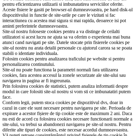
pentru eficientizarea utilizarii si imbunatatirea serviciilor oferite.
Aceste fisiere le gasiti pe browser-ul dumneavoastra, pe hard disk-ul
dispozitivului in functie de site-urile pe care le vizitati si fac
interactiunea cu acestea mai sigura si mai rapida, deoarece isi pot
aminti preferintele dumneavoastra.
Site-ul nostru foloseste cookies pentru a va distinge de ceilalti
utilizatori si acest lucru ne ajuta sa va oferim o experienta mai buna
atunci cand navigati pe site. Datele stocate prin fisierele cookies pe
site-ul nostru nu arata detalii personale cu ajutorul carora sa se poata
stabili o identiate individuala.
Folosim cookies pentru analizarea traficului pe website si pentru
personalizarea continutului.
Site-ul nu poate functiona la parametri normali fara utilizarea
cookies, fara acestea accesul la zonele securizate ale site-ului sau
navigarea in pagina ar fi ingreunata.
Prin folosirea cookies de statistici, putem analiza informatii despre
modul in care folositi site-ul nostru si vom sti ce imbunatatiri putem
face.
Conform legii, putem stoca cookies pe dispozitivul dvs, doar in
cazul in care ele sunt necesare pentru navigarea pe site. Perioada de
expirare a acestor fișiere de tip cookie este de maximum 2 ani. Daca
nu esti de acord cu folosirea cookies necesare functionarii normale a
site-ului, va trebui sa abandonezi navigarea pe site-ul nostru. Pentru
diferite alte tipuri de cookies, este necesar acordul dumneavoastra.
Vă puteți retrage consimțământul privind fișierele de tip cookie în