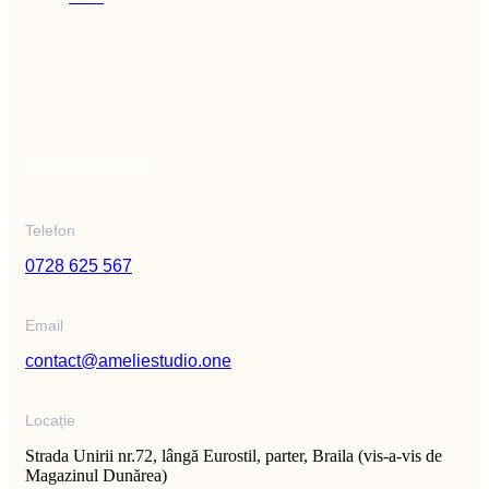
Date Contact
Telefon
0728 625 567
Email
contact@ameliestudio.one
Locație
Strada Unirii nr.72, lângă Eurostil, parter, Braila (vis-a-vis de
Magazinul Dunărea)