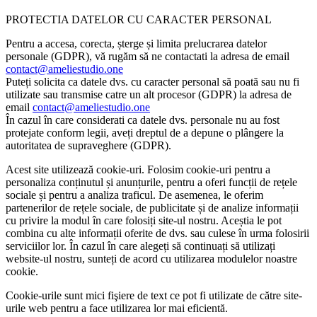
PROTECTIA DATELOR CU CARACTER PERSONAL
Pentru a accesa, corecta, șterge și limita prelucrarea datelor
personale (GDPR), vă rugăm să ne contactati la adresa de email
contact@ameliestudio.one
Puteți solicita ca datele dvs. cu caracter personal să poată sau nu fi
utilizate sau transmise catre un alt procesor (GDPR) la adresa de
email
contact@ameliestudio.one
În cazul în care considerati ca datele dvs. personale nu au fost
protejate conform legii, aveți dreptul de a depune o plângere la
autoritatea de supraveghere (GDPR).
Acest site utilizează cookie-uri. Folosim cookie-uri pentru a
personaliza conținutul și anunțurile, pentru a oferi funcții de rețele
sociale și pentru a analiza traficul. De asemenea, le oferim
partenerilor de rețele sociale, de publicitate și de analize informații
cu privire la modul în care folosiți site-ul nostru. Aceștia le pot
combina cu alte informații oferite de dvs. sau culese în urma folosirii
serviciilor lor. În cazul în care alegeți să continuați să utilizați
website-ul nostru, sunteți de acord cu utilizarea modulelor noastre
cookie.
Cookie-urile sunt mici fişiere de text ce pot fi utilizate de către site-
urile web pentru a face utilizarea lor mai eficientă.