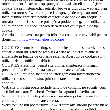
orice moment. În acest scop, puteţi să blocaţi sau eliminaţi fişierele
cookie, fie prin intermediul setărilor browser-ului dvs., web sau prin
utilizarea unor software-uri puse la dispoziţie de terți, sau urmând
instrucţiunile specifice pentru categoriile de cookie din secţiunile
următoare. In orice situaţie pot apărea probleme legate de utilizarea
anumitor părți ale site-ului web dacă dezactivaţi fişierele de tip
cookie.
Acordul dumneavoastra pentru folosirea cookies, este valabil pentru
domeniul :
http://www.ameliestudio.one
COOKIES pentru Marketing, sunt folosite pentru a stoca vizitele si
cautarile unui utilizator pe web si a-i afisa anunturi relevante si
antrenante in functie de cautarile recente. Acest tip de cookies sunt
utilizate de agentiile de publicitate.
COOKIES Preferinte, permit site-ului sa aminteasca informatii
precum limba dvs. preferata sau zona in care va aflati.
COOKIES Statistice, ne ajuta sa intelegem cum interactioneaza
utilizatorii cu site-ul nostru, prin colectarea informatiilor in mod
anonim.
Web site-ul nostru poate include functii de comunicare sociala ,cum
ar fi link-uri catre Facebook,Twitter, Instagram,Linkedin sau
Youtube. Aceste functii pot stoca informatii si pot activa un fisier tip
cookies pentru o functionare corecta.
Website-ul nostru poate utiliza link-uri catre alte site-uri pe care nu le
controlam, prin urmare va solicitam sa cititi cu atentie politicile lor in