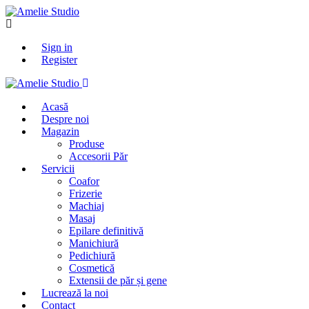
Sign in
Register
Acasă
Despre noi
Magazin
Produse
Accesorii Păr
Servicii
Coafor
Frizerie
Machiaj
Masaj
Epilare definitivă
Manichiură
Pedichiură
Cosmetică
Extensii de păr și gene
Lucrează la noi
Contact