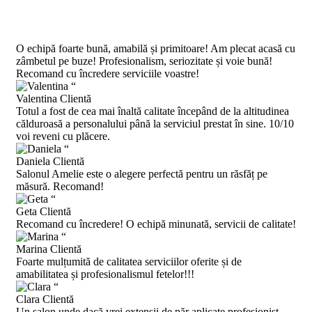
Ce spun clienții ?
O echipă foarte bună, amabilă și primitoare! Am plecat acasă cu
zâmbetul pe buze! Profesionalism, seriozitate și voie bună!
Recomand cu încredere serviciile voastre!
“
Valentina
Clientă
Totul a fost de cea mai înaltă calitate începând de la altitudinea
călduroasă a personalului până la serviciul prestat în sine. 10/10
voi reveni cu plăcere.
“
Daniela
Clientă
Salonul Amelie este o alegere perfectă pentru un răsfăț pe
măsură. Recomand!
“
Geta
Clientă
Recomand cu încredere! O echipă minunată, servicii de calitate!
“
Marina
Clientă
Foarte mulțumită de calitatea serviciilor oferite și de
amabilitatea și profesionalismul fetelor!!!
“
Clara
Clientă
Un salon unde dacă vrei extensii de păr aplicate profesionist