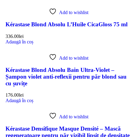
Add to wishlist
Kérastase Blond Absolu L’Huile CicaGloss 75 ml
336.00
lei
Adaugă în coș
Add to wishlist
Kérastase Blond Absolu Bain Ultra-Violet –
Șampon violet anti-reflexii pentru păr blond sau
cu șuvițe
176.00
lei
Adaugă în coș
Add to wishlist
Kérastase Densifique Masque Densité – Mască
regeneratoare pentru păr vizibil lipsit de densitate