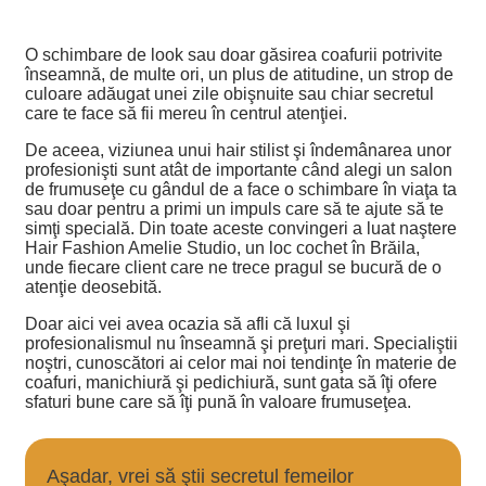
O schimbare de look sau doar găsirea coafurii potrivite
înseamnă, de multe ori, un plus de atitudine, un strop de
culoare adăugat unei zile obişnuite sau chiar secretul
care te face să fii mereu în centrul atenţiei.
De aceea, viziunea unui hair stilist şi îndemânarea unor
profesionişti sunt atât de importante când alegi un salon
de frumuseţe cu gândul de a face o schimbare în viaţa ta
sau doar pentru a primi un impuls care să te ajute să te
simţi specială. Din toate aceste convingeri a luat naştere
Hair Fashion Amelie Studio, un loc cochet în Brăila,
unde fiecare client care ne trece pragul se bucură de o
atenţie deosebită.
Doar aici vei avea ocazia să afli că luxul şi
profesionalismul nu înseamnă şi preţuri mari. Specialiştii
noştri, cunoscători ai celor mai noi tendinţe în materie de
coafuri, manichiură şi pedichiură, sunt gata să îţi ofere
sfaturi bune care să îţi pună în valoare frumuseţea.
Aşadar, vrei să ştii secretul femeilor