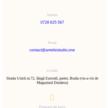
Telefon
0728 625 567
Email
contact@ameliestudio.one
Locație
Strada Unirii nr.72, lângă Eurostil, parter, Braila (vis-a-vis de
Magazinul Dunărea)
Program de lucru