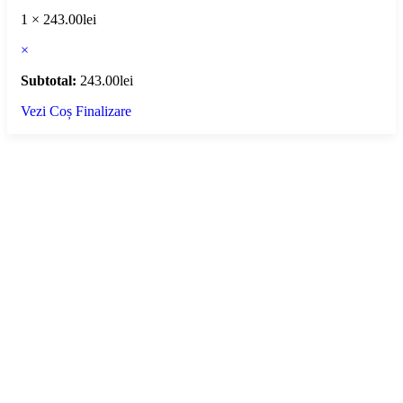
1 ×
243.00
lei
×
Subtotal:
243.00
lei
Vezi Coș
Finalizare