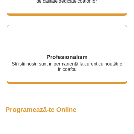
de calitate dedicate coaforilor.
Profesionalism
Stiliștii noștri sunt în permanență la curent cu noutățile
în coafor.
Programează-te Online