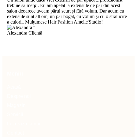
trebuie să mergi. Eu am apelat la extensiile de păr din acest
salon deoarece aveam părul scurt și fără volum. Dar acum cu
extensiile sunt alt om, un păr bogat, cu volum și cu o strălucire
a culorii. Mulțumesc Hair Fashion Amelie'Studio!
“
Alexandra
Clientă
Meniu
Acasă
Despre noi
Magazin
Servicii
Lucrează la noi
Contact