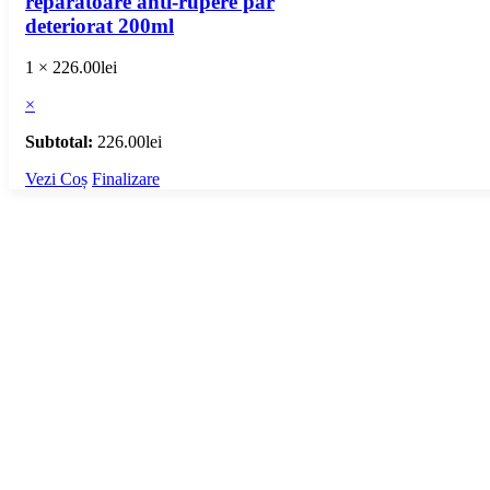
reparatoare anti-rupere păr
deteriorat 200ml
1 ×
226.00
lei
×
Subtotal:
226.00
lei
Vezi Coș
Finalizare