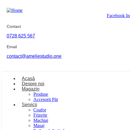
Facebook
I
Contact
0728 625 567
Email
contact@ameliestudio.one
Acasă
Despre noi
Magazin
Produse
Accesorii Păr
Servicii
Coafor
Frizerie
Machiaj
Masaj