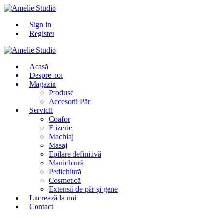
Sign in
Register
Acasă
Despre noi
Magazin
Produse
Accesorii Păr
Servicii
Coafor
Frizerie
Machiaj
Masaj
Epilare definitivă
Manichiură
Pedichiură
Cosmetică
Extensii de păr și gene
Lucrează la noi
Contact