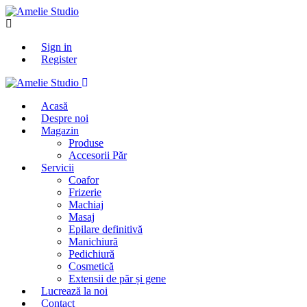
Sign in
Register
Acasă
Despre noi
Magazin
Produse
Accesorii Păr
Servicii
Coafor
Frizerie
Machiaj
Masaj
Epilare definitivă
Manichiură
Pedichiură
Cosmetică
Extensii de păr și gene
Lucrează la noi
Contact