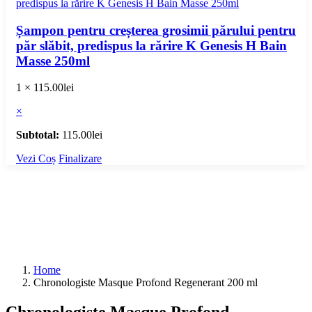
Șampon pentru creșterea grosimii părului pentru
păr slăbit, predispus la rărire K Genesis H Bain
Masse 250ml
1 ×
115.00
lei
×
Subtotal:
115.00
lei
Vezi Coș
Finalizare
Home
Chronologiste Masque Profond Regenerant 200 ml