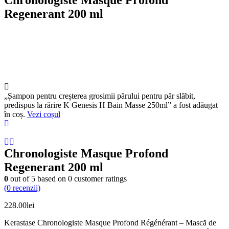
Chronologiste Masque Profond
Regenerant 200 ml
„Șampon pentru creșterea grosimii părului pentru păr slăbit,
predispus la rărire K Genesis H Bain Masse 250ml” a fost adăugat
în coș.
Vezi coșul
Chronologiste Masque Profond
Regenerant 200 ml
0
out of
5
based on
0
customer ratings
(
0
recenzii)
228.00
lei
Kerastase Chronologiste Masque Profond Régénérant – Mască de