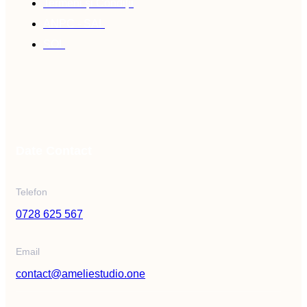
Termeni și Condiții
ANPC - SAL
SOL
Date Contact
Telefon
0728 625 567
Email
contact@ameliestudio.one