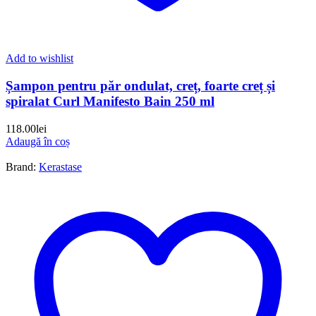
Add to wishlist
Șampon pentru păr ondulat, creț, foarte creț și
spiralat Curl Manifesto Bain 250 ml
118.00
lei
Adaugă în coș
Brand:
Kerastase