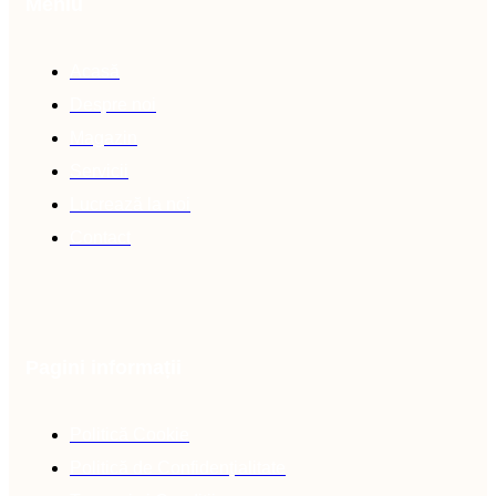
Meniu
Acasă
Despre noi
Magazin
Servicii
Lucrează la noi
Contact
Pagini informații
Politică Cookie
Politică de Confidențialitate