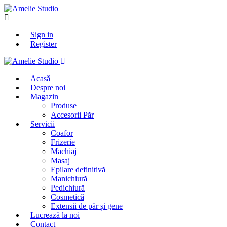
Sign in
Register
Acasă
Despre noi
Magazin
Produse
Accesorii Păr
Servicii
Coafor
Frizerie
Machiaj
Masaj
Epilare definitivă
Manichiură
Pedichiură
Cosmetică
Extensii de păr și gene
Lucrează la noi
Contact