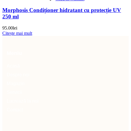
Morphosis Condiționer hidratant cu protecție UV
250 ml
95.00
lei
Citește mai mult
Meniu
Acasă
Despre noi
Magazin
Servicii
Lucrează la noi
Contact