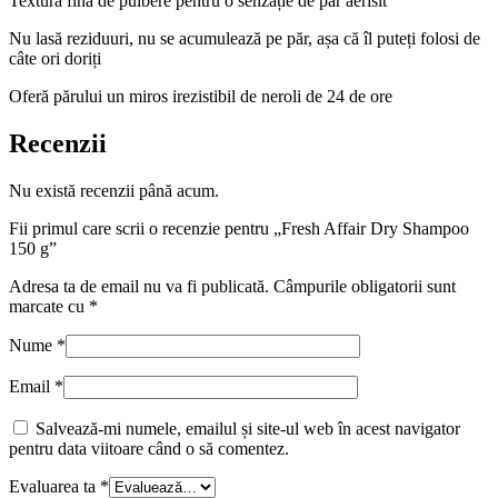
Textură fină de pulbere pentru o senzație de păr aerisit
Nu lasă reziduuri, nu se acumulează pe păr, așa că îl puteți folosi de
câte ori doriți
Oferă părului un miros irezistibil de neroli de 24 de ore
Recenzii
Nu există recenzii până acum.
Fii primul care scrii o recenzie pentru „Fresh Affair Dry Shampoo
150 g”
Adresa ta de email nu va fi publicată.
Câmpurile obligatorii sunt
marcate cu
*
Nume
*
Email
*
Salvează-mi numele, emailul și site-ul web în acest navigator
pentru data viitoare când o să comentez.
Evaluarea ta
*