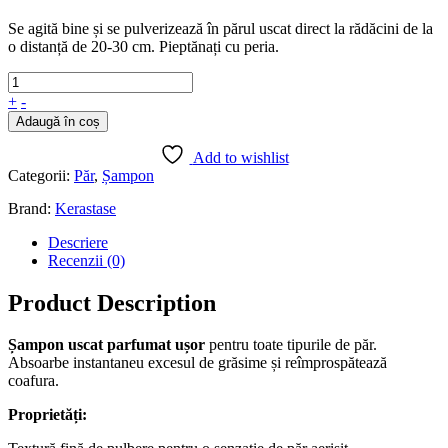
Se agită bine și se pulverizează în părul uscat direct la rădăcini de la
o distanță de 20-30 cm. Pieptănați cu peria.
+
-
Adaugă în coș
Add to wishlist
Categorii:
Păr
,
Șampon
Brand:
Kerastase
Descriere
Recenzii (0)
Product Description
Șampon uscat parfumat ușor
pentru toate tipurile de păr.
Absoarbe instantaneu excesul de grăsime și reîmprospătează
coafura.
Proprietăți: