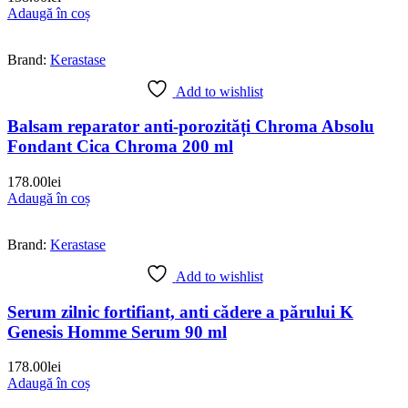
Adaugă în coș
Brand:
Kerastase
Add to wishlist
Balsam reparator anti-porozități Chroma Absolu
Fondant Cica Chroma 200 ml
178.00
lei
Adaugă în coș
Brand:
Kerastase
Add to wishlist
Serum zilnic fortifiant, anti cădere a părului K
Genesis Homme Serum 90 ml
178.00
lei
Adaugă în coș