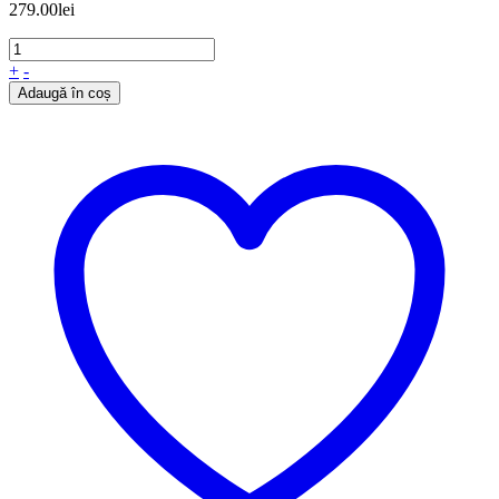
279.00
lei
+
-
Adaugă în coș