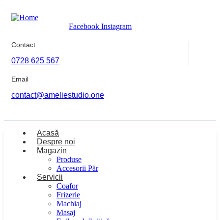
Facebook
Instagram
Contact
0728 625 567
Email
contact@ameliestudio.one
Acasă
Despre noi
Magazin
Produse
Accesorii Păr
Servicii
Coafor
Frizerie
Machiaj
Masaj