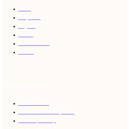
Acasă
Despre noi
Magazin
Servicii
Lucrează la noi
Contact
Pagini informații
Politică Cookie
Politică de Confidențialitate
Termeni și Condiții