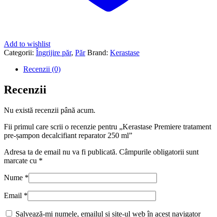
Add to wishlist
Categorii:
Îngrijire păr
,
Păr
Brand:
Kerastase
Recenzii (0)
Recenzii
Nu există recenzii până acum.
Fii primul care scrii o recenzie pentru „Kerastase Premiere tratament
pre-șampon decalcifiant reparator 250 ml”
Adresa ta de email nu va fi publicată.
Câmpurile obligatorii sunt
marcate cu
*
Nume
*
Email
*
Salvează-mi numele, emailul și site-ul web în acest navigator