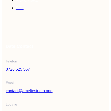
ANPC - SAL
SOL
Date Contact
Telefon
0728 625 567
Email
contact@ameliestudio.one
Locație