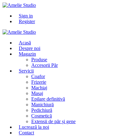
Sign in
Register
Acasă
Despre noi
Magazin
Produse
Accesorii Păr
Servicii
Coafor
Frizerie
Machiaj
Masaj
Epilare definitivă
Manichiură
Pedichiură
Cosmetică
Extensii de păr și gene
Lucrează la noi
Contact