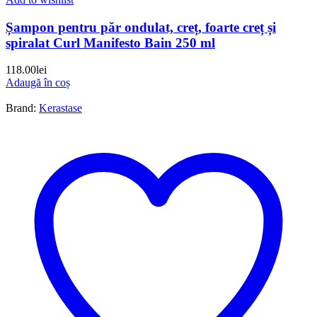
Șampon pentru păr ondulat, creț, foarte creț și
spiralat Curl Manifesto Bain 250 ml
118.00
lei
Adaugă în coș
Brand:
Kerastase