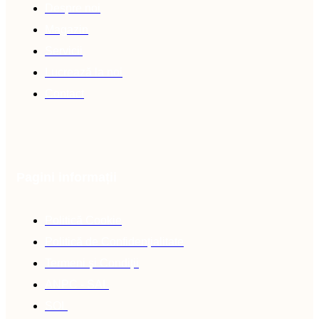
Despre noi
Magazin
Servicii
Lucrează la noi
Contact
Pagini informații
Politică Cookie
Politică de Confidențialitate
Termeni și Condiții
ANPC - SAL
SOL