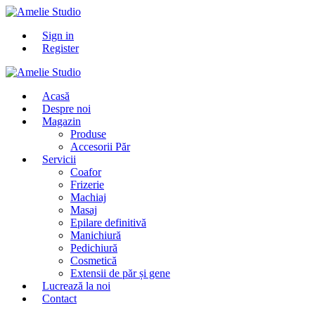
Sign in
Register
Acasă
Despre noi
Magazin
Produse
Accesorii Păr
Servicii
Coafor
Frizerie
Machiaj
Masaj
Epilare definitivă
Manichiură
Pedichiură
Cosmetică
Extensii de păr și gene
Lucrează la noi
Contact