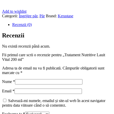
Add to wishlist
Categorii:
Îngrijire păr
,
Păr
Brand:
Kerastase
Recenzii (0)
Recenzii
Nu există recenzii până acum.
Fii primul care scrii o recenzie pentru „Tratament Nutritive Lauit
Vital 200 ml”
Adresa ta de email nu va fi publicată.
Câmpurile obligatorii sunt
marcate cu
*
Nume
*
Email
*
Salvează-mi numele, emailul și site-ul web în acest navigator
pentru data viitoare când o să comentez.
Evaluarea ta
*