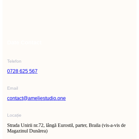
Date Contact
Telefon
0728 625 567
Email
contact@ameliestudio.one
Locație
Strada Unirii nr.72, lângă Eurostil, parter, Braila (vis-a-vis de
Magazinul Dunărea)