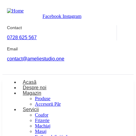
Facebook
Instagram
Contact
0728 625 567
Email
contact@ameliestudio.one
Acasă
Despre noi
Magazin
Produse
Accesorii Păr
Servicii
Coafor
Frizerie
Machiaj
Masaj