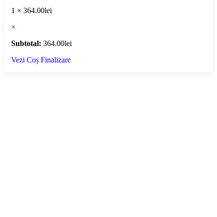
1 ×
364.00
lei
×
Subtotal:
364.00
lei
Vezi Coș
Finalizare