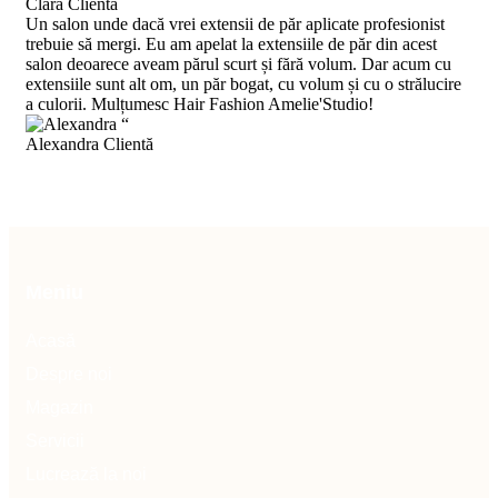
Clara
Clientă
Un salon unde dacă vrei extensii de păr aplicate profesionist
trebuie să mergi. Eu am apelat la extensiile de păr din acest
salon deoarece aveam părul scurt și fără volum. Dar acum cu
extensiile sunt alt om, un păr bogat, cu volum și cu o strălucire
a culorii. Mulțumesc Hair Fashion Amelie'Studio!
“
Alexandra
Clientă
Meniu
Acasă
Despre noi
Magazin
Servicii
Lucrează la noi