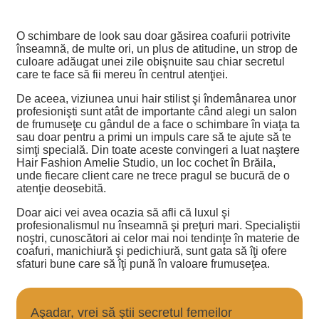
O schimbare de look sau doar găsirea coafurii potrivite
înseamnă, de multe ori, un plus de atitudine, un strop de
culoare adăugat unei zile obişnuite sau chiar secretul
care te face să fii mereu în centrul atenţiei.
De aceea, viziunea unui hair stilist şi îndemânarea unor
profesionişti sunt atât de importante când alegi un salon
de frumuseţe cu gândul de a face o schimbare în viaţa ta
sau doar pentru a primi un impuls care să te ajute să te
simţi specială. Din toate aceste convingeri a luat naştere
Hair Fashion Amelie Studio, un loc cochet în Brăila,
unde fiecare client care ne trece pragul se bucură de o
atenţie deosebită.
Doar aici vei avea ocazia să afli că luxul şi
profesionalismul nu înseamnă şi preţuri mari. Specialiştii
noştri, cunoscători ai celor mai noi tendinţe în materie de
coafuri, manichiură şi pedichiură, sunt gata să îţi ofere
sfaturi bune care să îţi pună în valoare frumuseţea.
Aşadar, vrei să ştii secretul femeilor