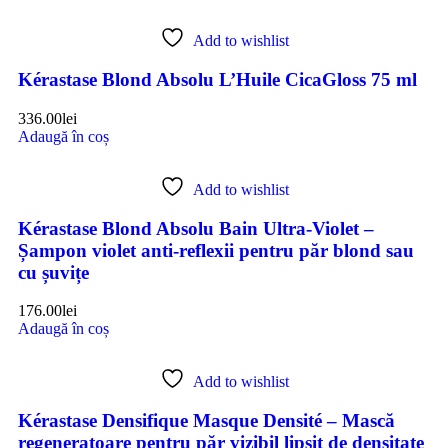
Add to wishlist
Kérastase Blond Absolu L’Huile CicaGloss 75 ml
336.00
lei
Adaugă în coș
Add to wishlist
Kérastase Blond Absolu Bain Ultra-Violet –
Șampon violet anti-reflexii pentru păr blond sau
cu șuvițe
176.00
lei
Adaugă în coș
Add to wishlist
Kérastase Densifique Masque Densité – Mască
regeneratoare pentru păr vizibil lipsit de densitate