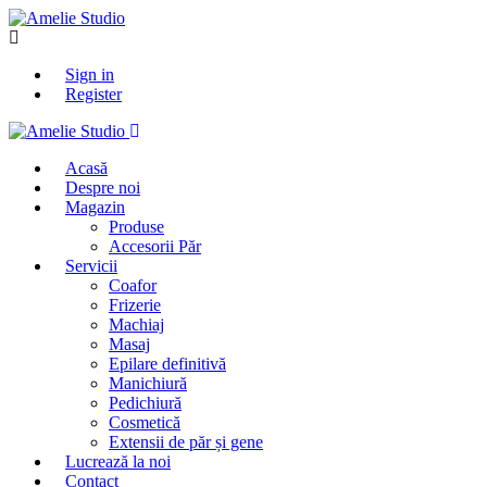
Sign in
Register
Acasă
Despre noi
Magazin
Produse
Accesorii Păr
Servicii
Coafor
Frizerie
Machiaj
Masaj
Epilare definitivă
Manichiură
Pedichiură
Cosmetică
Extensii de păr și gene
Lucrează la noi
Contact