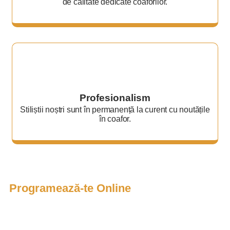
de calitate dedicate coaforilor.
Profesionalism
Stiliștii noștri sunt în permanență la curent cu noutățile
în coafor.
Programează-te Online