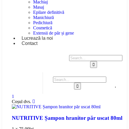
Machiaj
Masaj
Epilare definitivă
Manichiură
Pedichiură
Cosmetică
Extensii de păr și gene
Lucrează la noi
Contact
1
Coșul dvs.
NUTRITIVE Șampon hranitor păr uscat 80ml
1 ×
75.00
lei