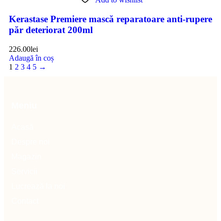
Kerastase Premiere mască reparatoare anti-rupere
păr deteriorat 200ml
226.00
lei
Adaugă în coș
1
2
3
4
5
→
Meniu
Acasă
Despre noi
Magazin
Servicii
Lucrează la noi
Contact