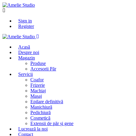
Sign in
Register
Acasă
Despre noi
Magazin
Produse
Accesorii Păr
Servicii
Coafor
Frizerie
Machiaj
Masaj
Epilare definitivă
Manichiură
Pedichiură
Cosmetică
Extensii de păr și gene
Lucrează la noi
Contact