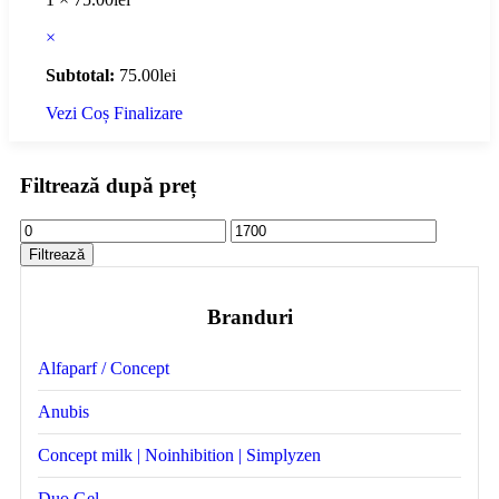
×
Subtotal:
75.00
lei
Vezi Coș
Finalizare
Filtrează după preț
Filtrează
Branduri
Alfaparf / Concept
Anubis
Concept milk | Noinhibition | Simplyzen
Duo Gel