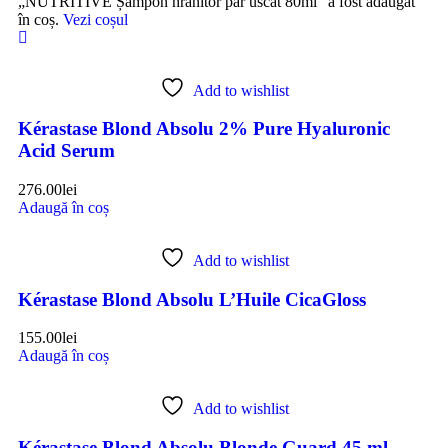
„NUTRITIVE Șampon hranitor păr uscat 80ml” a fost adăugat
în coș.
Vezi coșul
Add to wishlist
Kérastase Blond Absolu 2% Pure Hyaluronic
Acid Serum
276.00
lei
Adaugă în coș
Add to wishlist
Kérastase Blond Absolu L’Huile CicaGloss
155.00
lei
Adaugă în coș
Add to wishlist
Kérastase Blond Absolu Blonde Guard 45 ml