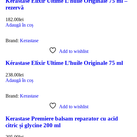
Kérastase Elixir Ultime L’huile Originale 75 ml –
rezervă
182.00
lei
Adaugă în coș
Brand:
Kerastase
Add to wishlist
Kérastase Elixir Ultime L’huile Originale 75 ml
238.00
lei
Adaugă în coș
Brand:
Kerastase
Add to wishlist
Kerastase Premiere balsam reparator cu acid
citric și glycine 200 ml
205.00
lei