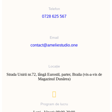
Telefon
0728 625 567
Email
contact@ameliestudio.one
Locație
Strada Unirii nr.72, lângă Eurostil, parter, Braila (vis-a-vis de
Magazinul Dunărea)
Program de lucru