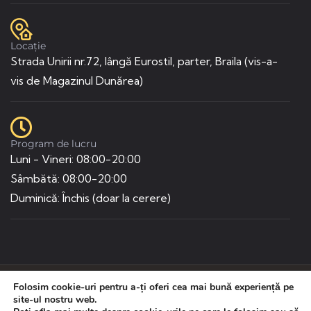
Locație
Strada Unirii nr.72, lângă Eurostil, parter, Braila (vis-a-
vis de Magazinul Dunărea)
Program de lucru
Luni - Vineri: 08:00-20:00
Sâmbătă: 08:00-20:00
Duminică: Închis (doar la cerere)
Folosim cookie-uri pentru a-ți oferi cea mai bună experiență pe
Site creat și administrat de Agenția de Marketing online
e-
site-ul nostru web.