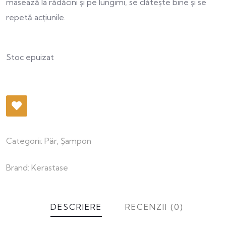
masează la rădăcini și pe lungimi, se clătește bine și se
ratings
repetă acțiunile.
Stoc epuizat
Categorii:
Păr
,
Șampon
Brand:
Kerastase
DESCRIERE
RECENZII (0)