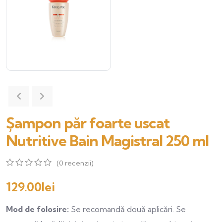
Șampon păr foarte uscat
Nutritive Bain Magistral 250 ml
(
0
recenzii)
0
5
0
out
129.00
lei
of
based
Mod de folosire:
Se recomandă două aplicări. Se
on
customer